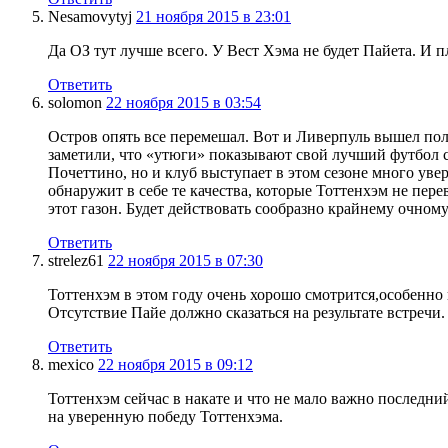
Nesamovytyj
21 ноября 2015 в 23:01
Да ОЗ тут лучше всего. У Вест Хэма не будет Пайета. И 
Ответить
solomon
22 ноября 2015 в 03:54
Остров опять все перемешал. Вот и Ливерпуль вышел по
заметили, что «утюги» показывают свой лучший футбол с
Почеттино, но и клуб выступает в этом сезоне много ув
обнаружит в себе те качества, которые Тоттенхэм не пер
этот газон. Будет действовать сообразно крайнему очному
Ответить
strelez61
22 ноября 2015 в 07:30
Тоттенхэм в этом году очень хорошо смотрится,особенно 
Отсутствие Пайе должно сказаться на результате встречи.
Ответить
mexico
22 ноября 2015 в 09:12
Тоттенхэм сейчас в накате и что не мало важно последн
на уверенную победу Тоттенхэма.