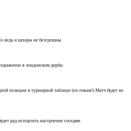
Но ведь и шпоры не безгрешны
 поражение в лондонском дерби.
дной позиции в турнирной таблице (по очкам!) Матч будет не
удет рад испортить настроение соседям.