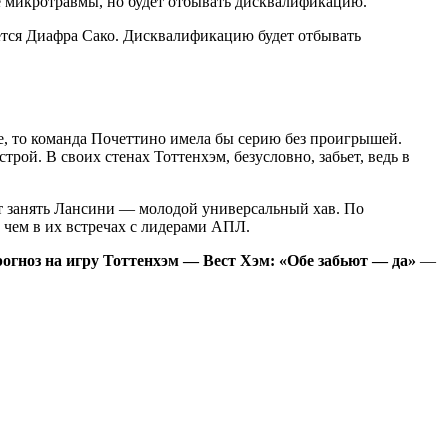
ле микротравмы, но будет отбывать дисквалификацию.
нется Диафра Сако. Дисквалификацию будет отбывать
е, то команда Почеттино имела бы серию без проигрышей.
рой. В своих стенах Тоттенхэм, безусловно, забьет, ведь в
ет занять Лансини — молодой универсальный хав. По
 чем в их встречах с лидерами АПЛ.
рогноз на игру Тоттенхэм — Вест Хэм: «Обе забьют — да»
—