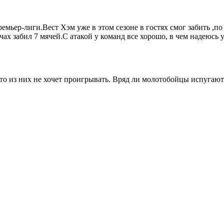
ьер-лиги.Вест Хэм уже в этом сезоне в гостях смог забить ,по 
ах забил 7 мячей.С атакой у команд все хорошо, в чем надеюсь 
то из них не хочет проигрывать. Вряд ли молотобойцы испугаютс