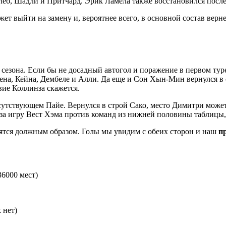
талеб, Шадли и Притчард. Эрик Ламела также восстановился пос
жет выйти на замену и, вероятнее всего, в основной состав вер
сезона. Если бы не досадный автогол и поражение в первом тур
на, Кейна, Дембеле и Алли. Да еще и Сон Хын-Мин вернулся в ст
вие Коллинза скажется.
тсутствующем Пайе. Вернулся в строй Сако, место Димитри мож
 за игру Вест Хэма против команд из нижней половины таблицы,
ятся должным образом. Голы мы увидим с обеих сторон и наш
п
36000 мест)
 нет)