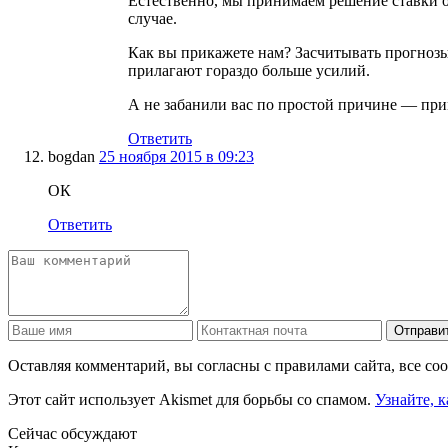
Естественно, мы принимаем решение ставки о
случае.
Как вы прикажете нам? Засчитывать прогнозы
прилагают гораздо больше усилий.
А не забанили вас по простой причине — прим
Ответить
bogdan
25 ноября 2015 в 09:23
ОК
Ответить
Отправи
Оставляя комментарий, вы согласны с правилами сайта, все с
Этот сайт использует Akismet для борьбы со спамом.
Узнайте, 
Сейчас обсуждают