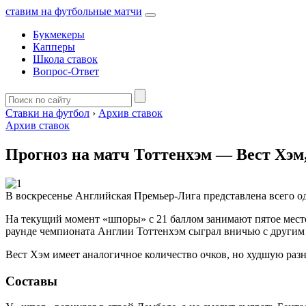
ставим на футбольные матчи
Букмекеры
Капперы
Школа ставок
Вопрос-Ответ
Ставки на футбол
›
Архив ставок
Архив ставок
Прогноз на матч Тоттенхэм — Вест Хэм, 
В воскресенье Английская Премьер-Лига представлена всего о
На текущий момент «шпоры» с 21 баллом занимают пятое место 
раунде чемпионата Англии Тоттенхэм сыграл вничью с другим 
Вест Хэм имеет аналогичное количество очков, но худшую раз
Составы