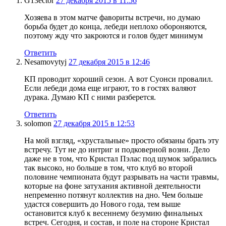
G13ector
27 декабря 2015 в 11:56
Хозяева в этом матче фавориты встречи, но думаю
борьба будет до конца, лебеди неплохо обороняются,
поэтому жду что закроются и голов будет минимум
Ответить
Nesamovytyj
27 декабря 2015 в 12:46
КП проводит хороший сезон. А вот Суонси провалил.
Если лебеди дома еще играют, то в гостях валяют
дурака. Думаю КП с ними разберется.
Ответить
solomon
27 декабря 2015 в 12:53
На мой взгляд, «хрустальные» просто обязаны брать эту
встречу. Тут не до интриг и подковерной возни. Дело
даже не в том, что Кристал Пэлас под шумок забрались
так высоко, но больше в том, что клуб во второй
половине чемпионата будут разрывать на части травмы,
которые на фоне затухания активной деятельности
непременно потянут коллектив на дно. Чем больше
удастся совершить до Нового года, тем выше
остановится клуб к весеннему безумию финальных
встреч. Сегодня, и состав, и поле на стороне Кристал