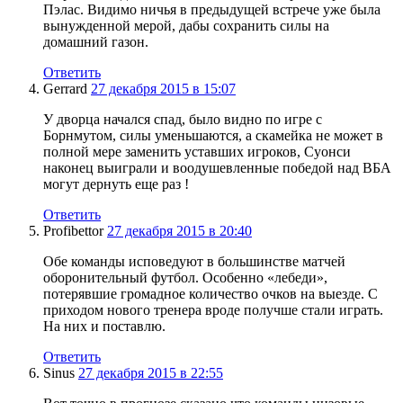
Пэлас. Видимо ничья в предыдущей встрече уже была
вынужденной мерой, дабы сохранить силы на
домашний газон.
Ответить
Gerrard
27 декабря 2015 в 15:07
У дворца начался спад, было видно по игре с
Борнмутом, силы уменьшаются, а скамейка не может в
полной мере заменить уставших игроков, Суонси
наконец выиграли и воодушевленные победой над ВБА
могут дернуть еще раз !
Ответить
Profibettor
27 декабря 2015 в 20:40
Обе команды исповедуют в большинстве матчей
оборонительный футбол. Особенно «лебеди»,
потерявшие громадное количество очков на выезде. C
приходом нового тренера вроде получше стали играть.
На них и поставлю.
Ответить
Sinus
27 декабря 2015 в 22:55