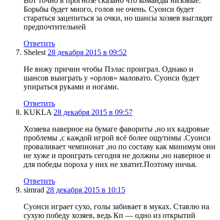
Вот точно в прогнозе сказано что команды низовые.
Борьбы будет много, голов не очень. Суонси будет
стараться зацепиться за очки, но шансы хозяев выглядят
предпочтительней
Ответить
Shelest
28 декабря 2015 в 09:52
Не вижу причин чтобы Пэлас проиграл. Однако и
шансов выиграть у «орлов» маловато. Суонси будет
упираться руками и ногами.
Ответить
KUKLA
28 декабря 2015 в 09:57
Хозяева наверное на бумаге фавориты ,но их кадровые
проблемы ,с каждой игрой всё более ощутимы .Суонси
проваливает чемпионат ,но по составу как минимум они
не хуже и проиграть сегодня не должны ,но наверное и
для победы пороха у них не хватит.Поэтому ничья.
Ответить
simrad
28 декабря 2015 в 10:15
Суонси играет сухо, голы забивает в муках. Ставлю на
сухую победу хозяев, ведь Кп — одно из открытий