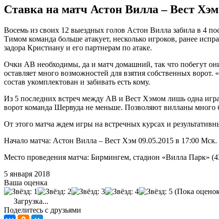
Ставка на матч Астон Вилла – Вест Хэм
Восемь из своих 12 выездных голов Астон Вилла забила в 4 по
Тимом команда больше атакует, несколько игроков, ранее испр
задора Кристиану и его партнерам по атаке.
Очки АВ необходимы, да и матч домашний, так что побегут они 
оставляет много возможностей для взятия собственных ворот. 
состав укомплектован и забивать есть кому.
Из 5 последних встреч между АВ и Вест Хэмом лишь одна игра з
ворот команда Шервуда не меньше. Позволяют вилланы много би
От этого матча ждем игры на встречных курсах и результатив
Начало матча: Астон Вилла – Вест Хэм 09.05.2015 в 17:00 Мск.
Место проведения матча: Бирмингем, стадион «Вилла Парк» (4
5 января 2018
Ваша оценка
(Пока оценок
Загрузка...
Поделитесь с друзьями