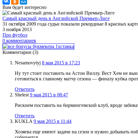
Вам будет интересно
Самый красный день в Английской Премьер-Лиге
31 октября 2009 года судьи показали рекордные 8 красных карто
3 ноября 2013
Про футбол
0 комментариев
Комментарии (3)
Nesamovytyj
8 мая 2015 в 17:23
Ну тут стоит поставить на Астон Виллу. Вест Хем не выи
готовиться к главному матчу сезона — финалу кубка прот
Ответить
Shelest
9 мая 2015 в 08:47
Рискнем поставить на бирмингемский клуб, вроде забива
Ответить
KUKLA
9 мая 2015 в 11:44
Хозяева еще имеют задачи на сезон и нужно добывать поб
собирается.