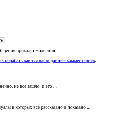
ть
ообщения проходят модерцию.
как обрабатываются ваши данные комментариев
.
но, не все зашло, и это ...
алы в которых все рассказано и показано ...