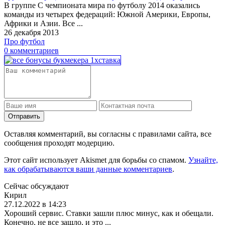
В группе С чемпионата мира по футболу 2014 оказались
команды из четырех федераций: Южной Америки, Европы,
Африки и Азии. Все ...
26 декабря 2013
Про футбол
0 комментариев
Отправить
Оставляя комментарий, вы согласны с правилами сайта, все
сообщения проходят модерцию.
Этот сайт использует Akismet для борьбы со спамом.
Узнайте,
как обрабатываются ваши данные комментариев
.
Сейчас обсуждают
Кирил
27.12.2022 в 14:23
Хороший сервис. Ставки зашли плюс минус, как и обещали.
Конечно, не все зашло, и это ...