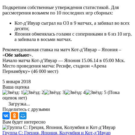
Подкрепим собственные утверждения статистикой. Для
рассмотрения возьмем по 10 последних игр сборных:
Кот-д’Ивуар сыграл на ОЗ в 9 матчах, а забивал во всех
десяти;
Япония обменялась голами с соперниками в 6 из 10 игр,
а забивала в восьми матчах.
Рекомендованная ставка на матч Кот-д’Ивуар – Япония –
«
Обе забьют
».
Начало матча Кот-д’Ивуар — Япония 15.06.14 в 05:00 Мск.
Место проведения матча: Ресифе, стадион «Арена
Пернамбуку» (46 000 мест)
5 января 2018
Ваша оценка
(Пока
оценок нет)
Загрузка...
Поделитесь с друзьями
Вам будет интересно
Группа C: Греция, Япония, Колумбия и Кот-д’Ивуар