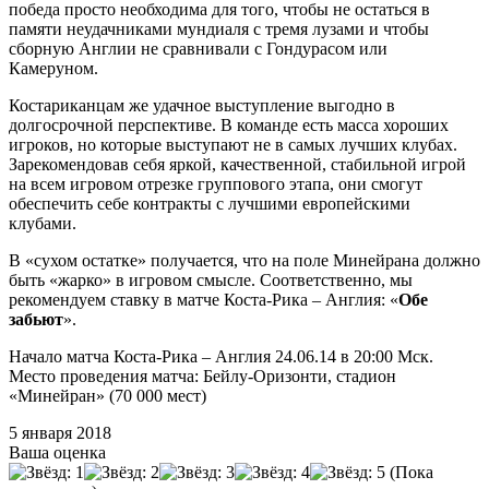
победа просто необходима для того, чтобы не остаться в
памяти неудачниками мундиаля с тремя лузами и чтобы
сборную Англии не сравнивали с Гондурасом или
Камеруном.
Костариканцам же удачное выступление выгодно в
долгосрочной перспективе. В команде есть масса хороших
игроков, но которые выступают не в самых лучших клубах.
Зарекомендовав себя яркой, качественной, стабильной игрой
на всем игровом отрезке группового этапа, они смогут
обеспечить себе контракты с лучшими европейскими
клубами.
В «сухом остатке» получается, что на поле Минейрана должно
быть «жарко» в игровом смысле. Соответственно, мы
рекомендуем ставку в матче Коста-Рика – Англия: «
Обе
забьют
».
Начало матча Коста-Рика – Англия 24.06.14 в 20:00 Мск.
Место проведения матча: Бейлу-Оризонти, стадион
«Минейран» (70 000 мест)
5 января 2018
Ваша оценка
(Пока