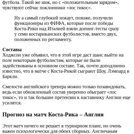
футбола. Такой же шок, но с «положительным зарядом»,
чувствуют сейчас поклонники «лос тикос».
Ну а самый глубокий нокаут, похоже, получили
функционеры из ФИФА, которые после победы
Коста-Рики над Италией взяли допинг-тесты сразу
у семи костариканских футболистов, вместо двух,
положенных по регламенту.
Составы
Ходжсон уже объявил, что в этой игре даст шанс выйти на
поле некоторым футболистам, которые не были
задействованы в основном составе. Так, почти доподлинно
известно, что в матче с Коста-Рикой сыграют Шоу, Лэмпард и
Баркли.
Смелости английского тренера можно только позавидовать,
ведь если обновленный состав уверенно обыграет «лос
тикос», то и так большие претензии к наставнику Англии еще
усилятся.
Прогноз на матч Коста-Рика – Англия
Этот матч ничего не решает в турнирном плане, но очень
важен психологически для обеих сборных. Англичанам